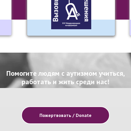
Помогите людям с аутизмом учиться,
работать и жить среди нас!
Пожертвовать / Donate