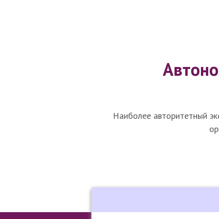
Автоно
На
иболее авторитетны
й э
ор